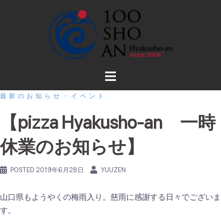
コ
ン
テ
ン
ツ
へ
ス
最新のお知らせ・イベント
キ
ッ
【pizza Hyakusho-an 一時
プ
休業のお知らせ】
POSTED
2019年6月28日
YUUZEN
山口県もようやくの梅雨入り。慈雨に感謝する日々でございま
す。