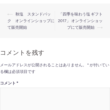
投
⟵
秋塩 スタンドパッ
「四季を味わう塩 ギフト
稿
ク オンラインショップに
2017」 オンラインショッ
ナ
て販売開始
プにて販売開始
⟶
ビ
ゲ
ー
コメントを残す
シ
ョ
メールアドレスが公開されることはありません。
*
が付いてい
ン
る欄は必須項目です
コメント
*