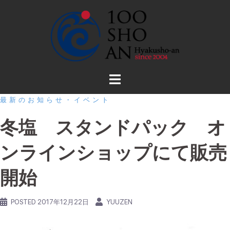
コ
ン
テ
ン
ツ
へ
ス
最新のお知らせ・イベント
キ
ッ
冬塩 スタンドパック オ
プ
ンラインショップにて販売
開始
POSTED
2017年12月22日
YUUZEN