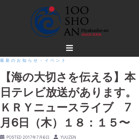
コ
ン
テ
ン
ツ
へ
ス
最新のお知らせ・イベント
キ
ッ
【海の大切さを伝える】本
プ
日テレビ放送があります。
ＫＲＹニュースライブ 7
月6日（木）１８：１５〜
POSTED
2017年7月6日
YUUZEN