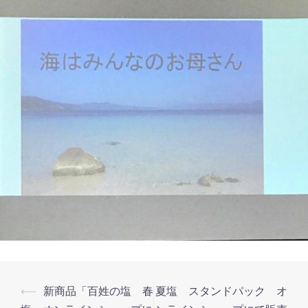
投
⟵
新商品「百姓の塩 春
夏塩 スタンドパック オ