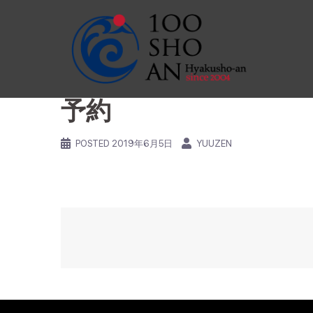
コ
ン
テ
ン
ツ
予約
へ
ス
キ
POSTED
2019年6月5日
YUUZEN
ッ
プ
投
稿
ナ