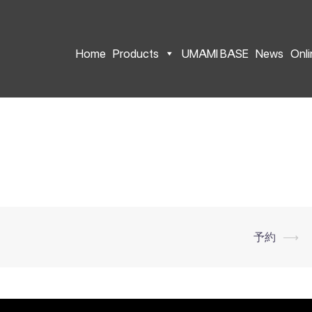
Home
Products
UMAMI BASE
News
Onl
予約
⟶