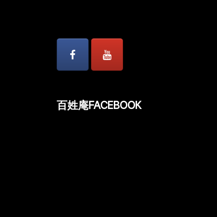
ビ
ゲ
ー
シ
ョ
百姓庵FACEBOOK
ン